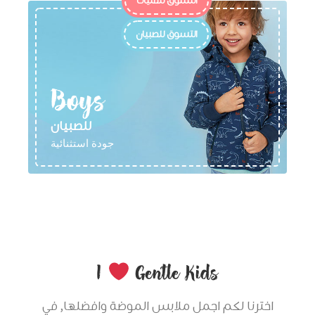
التسوق للفتيات
التسوق للصبيان
Boys
للصبيان
جودة استثنائية
I
Gentle Kids
اخترنا لكم اجمل ملابس الموضة وافضلها, في