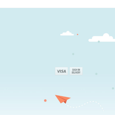
₪125.10.
₪139.00.