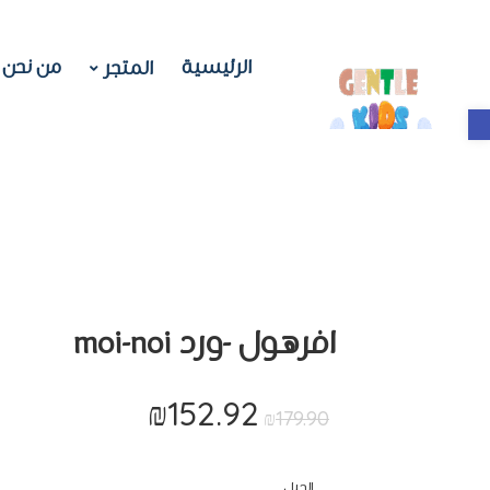
الرئيسية
من نحن
المتجر
Open toolbar
افرهول -ورد moi-noi
₪
152.92
السعر
السعر
₪
179.90
الأصلي
الحالي
هو:
هو:
الجيل