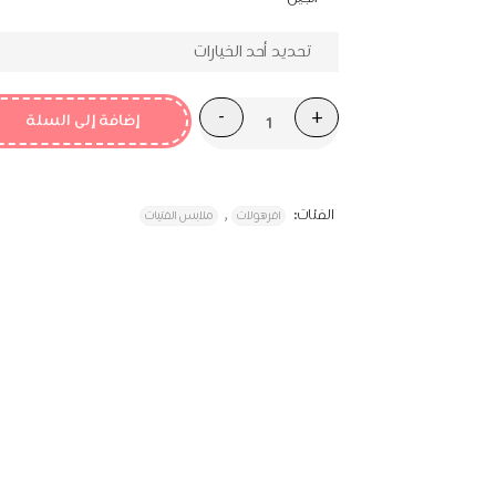
₪152.92.
₪179.90.
إضافة إلى السلة
الفئات:
,
افرهولات
ملابس الفتيات