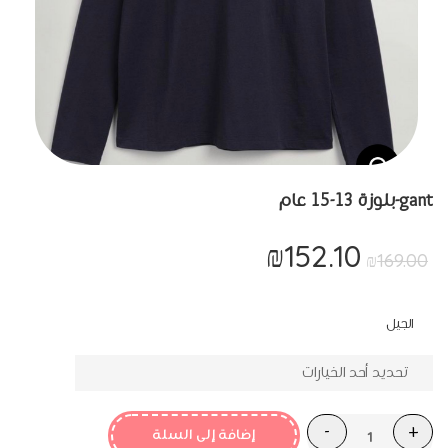
gant-بلوزة 13-15 عام
₪
152.10
السعر
السعر
₪
169.00
الأصلي
الحالي
هو:
هو:
الجيل
₪152.10.
₪169.00.
إضافة إلى السلة