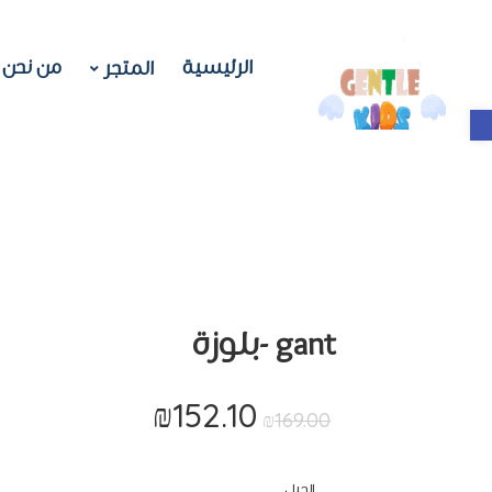
الرئيسية
من نحن
المتجر
Open toolbar
gant -بلوزة
₪
152.10
السعر
السعر
₪
169.00
الأصلي
الحالي
هو:
هو:
الجيل